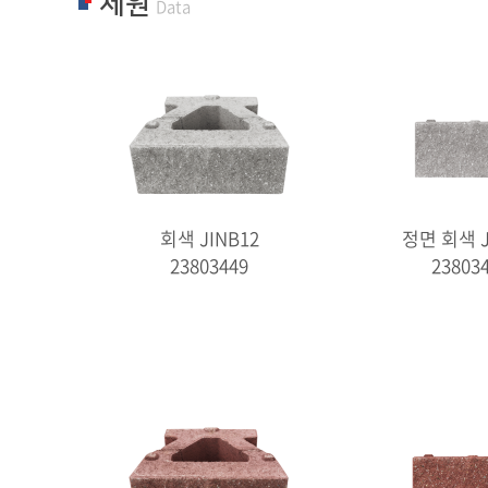
제원
Data
회색 JINB12
정면 회색 J
23803449
23803