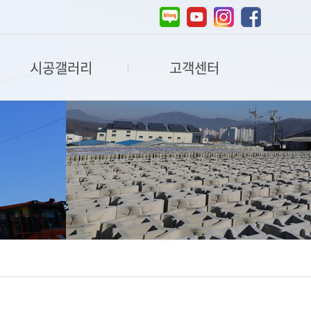
시공갤러리
고객센터
식생축조블록A형
공지사항
축조블록B형
온라인문의
축조블록C형
자료실
스프릿빗살보강토블록250형
스프릿보강토블록B형
진스톤200형, 아스톤250형
소형주차잔디(호안)블록