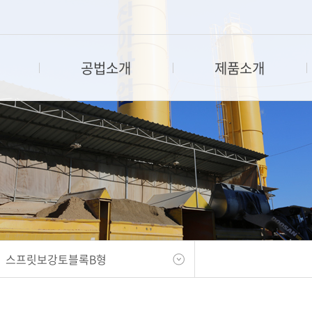
공법소개
제품소개
친환경블록시스템
식생축조블록A형
친환경블록시스템의 장점
축조블록B형
유현황
블록식식생축조옹벽
축조블록C형
블록식보강토옹벽
스프릿빗살보강토블록250형
시스템 시공과정
스프릿보강토블록B형
진스톤200형, 아스톤250형
스프릿보강토블록B형
소형주차잔디(호안)블록
축조마감블록