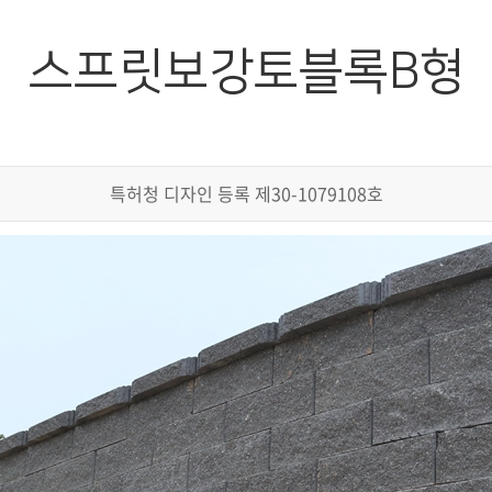
보강토마감블록형
지오그리드
스프릿보강토블록B형
특허청 디자인 등록 제30-1079108호