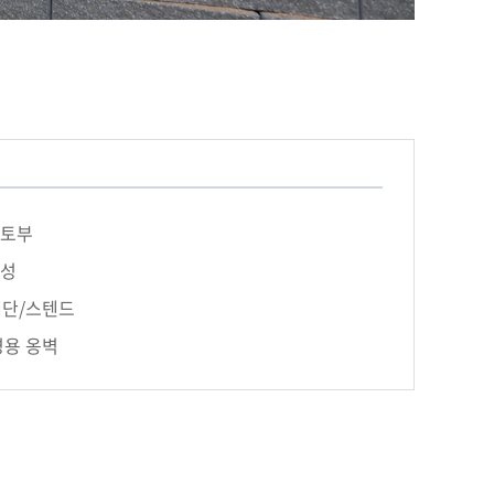
성토부
조성
계단/스텐드
경용 옹벽