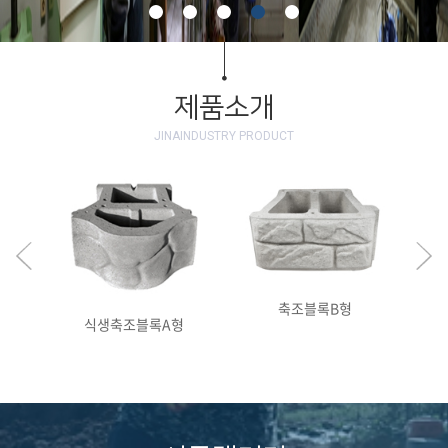
제품소개
JINAINDUSTRY PRODUCT
축조블록B형
식생축조블록A형