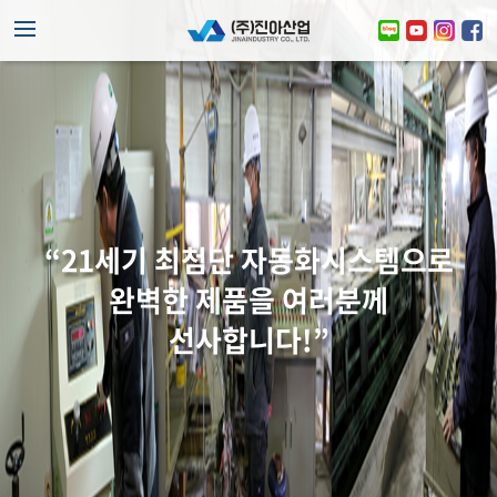
“최상의 제품성을 바탕으로
“주식회사 진아산업은
“21세기 최첨단 자동화시스템으로
“주식회사 진아산업이
고객,환경,지역사회와 함께 하는
고급화된 색상과 함께
완벽한 제품을 여러분께
여러분을 환영합니다”
선사합니다!”
책임 있는 기업입니다”
시공이 가능한 블록”